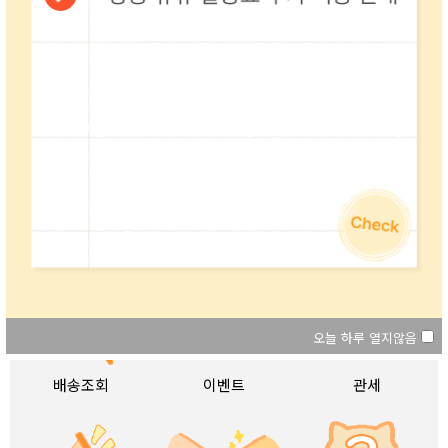
구매신청
머니충전
수수료
초보자가이드
견적확인
배송요금
오늘하루열지않음
오늘하루열지않음
배송조회
이벤트
관세