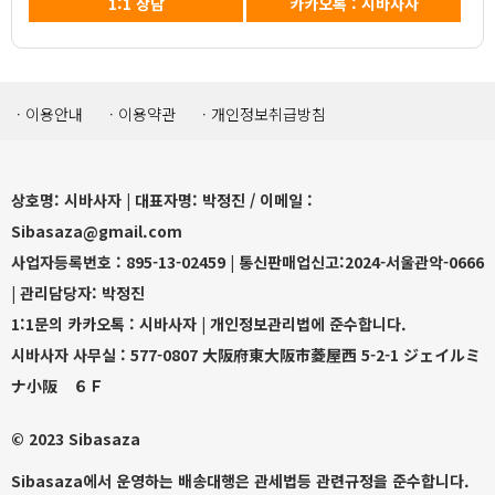
1:1상담
카카오톡:시바사자
·이용안내
·이용약관
·개인정보취급방침
상호명:시바사자|대표자명:박정진/이메일:
Sibasaza@gmail.com
사업자등록번호:895-13-02459|통신판매업신고:2024-서울관악-0666
|관리담당자:박정진
1:1문의카카오톡:시바사자|개인정보관리법에준수합니다.
시바사자사무실:577-0807大阪府東大阪市菱屋西​5-2-1ジェイルミ
ナ小阪６Ｆ
©2023Sibasaza
Sibasaza에서운영하는배송대행은관세법등관련규정을준수합니다.