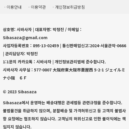
·이용안내
·이용약관
·개인정보취급방침
상호명:시바사자|대표자명:박정진/이메일:
Sibasaza@gmail.com
사업자등록번호:895-13-02459|통신판매업신고:2024-서울관악-0666
|관리담당자:박정진
1:1문의카카오톡:시바사자|개인정보관리법에준수합니다.
시바사자사무실:577-0807大阪府東大阪市菱屋西​5-2-1ジェイルミ
ナ小阪６Ｆ
©2023Sibasaza
Sibasaza에서운영하는배송대행은관세법등관련규정을준수합니다.
불법물건을취급하지않으며,분할배송및가격허위신고등고객의불법사
항요청에는협조하지않습니다.고객님의허위신고로인한불이익에는책
임지지않습니다.